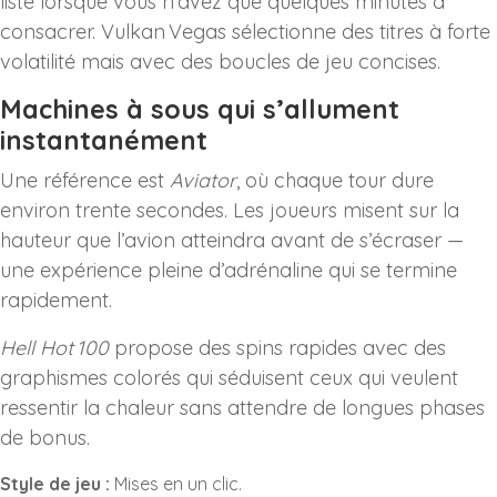
liste lorsque vous n’avez que quelques minutes à
consacrer. Vulkan Vegas sélectionne des titres à forte
volatilité mais avec des boucles de jeu concises.
Machines à sous qui s’allument
instantanément
Une référence est
Aviator
, où chaque tour dure
environ trente secondes. Les joueurs misent sur la
hauteur que l’avion atteindra avant de s’écraser —
une expérience pleine d’adrénaline qui se termine
rapidement.
Hell Hot 100
propose des spins rapides avec des
graphismes colorés qui séduisent ceux qui veulent
ressentir la chaleur sans attendre de longues phases
de bonus.
Style de jeu :
Mises en un clic.