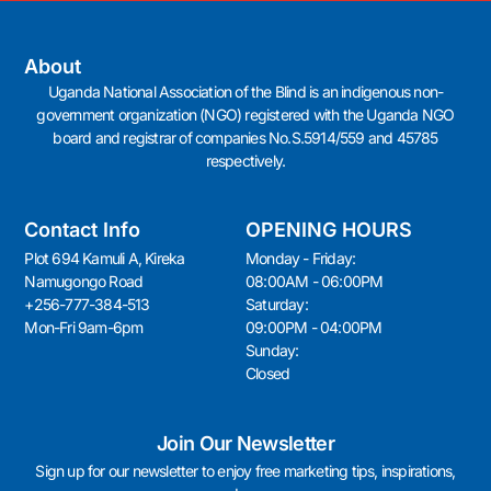
About
Uganda National Association of the Blind is an indigenous non-
government organization (NGO) registered with the Uganda NGO
board and registrar of companies No.S.5914/559 and 45785
respectively.
Contact Info
OPENING HOURS
Plot 694 Kamuli A, Kireka
Monday - Friday:
Namugongo Road
08:00AM - 06:00PM
+256-777-384-513
Saturday:
Mon-Fri 9am-6pm
09:00PM - 04:00PM
Sunday:
Closed
Join Our Newsletter
Sign up for our newsletter to enjoy free marketing tips, inspirations,