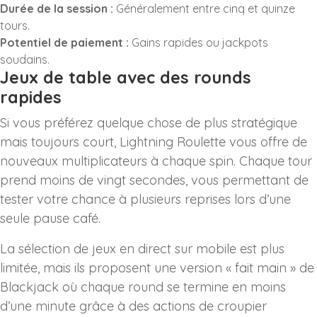
Durée de la session :
Généralement entre cinq et quinze
tours.
Potentiel de paiement :
Gains rapides ou jackpots
soudains.
Jeux de table avec des rounds
rapides
Si vous préférez quelque chose de plus stratégique
mais toujours court, Lightning Roulette vous offre de
nouveaux multiplicateurs à chaque spin. Chaque tour
prend moins de vingt secondes, vous permettant de
tester votre chance à plusieurs reprises lors d’une
seule pause café.
La sélection de jeux en direct sur mobile est plus
limitée, mais ils proposent une version « fait main » de
Blackjack où chaque round se termine en moins
d’une minute grâce à des actions de croupier