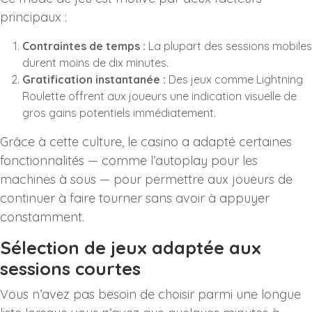
principaux :
Contraintes de temps :
La plupart des sessions mobiles
durent moins de dix minutes.
Gratification instantanée :
Des jeux comme Lightning
Roulette offrent aux joueurs une indication visuelle de
gros gains potentiels immédiatement.
Grâce à cette culture, le casino a adapté certaines
fonctionnalités — comme l’autoplay pour les
machines à sous — pour permettre aux joueurs de
continuer à faire tourner sans avoir à appuyer
constamment.
Sélection de jeux adaptée aux
sessions courtes
Vous n’avez pas besoin de choisir parmi une longue