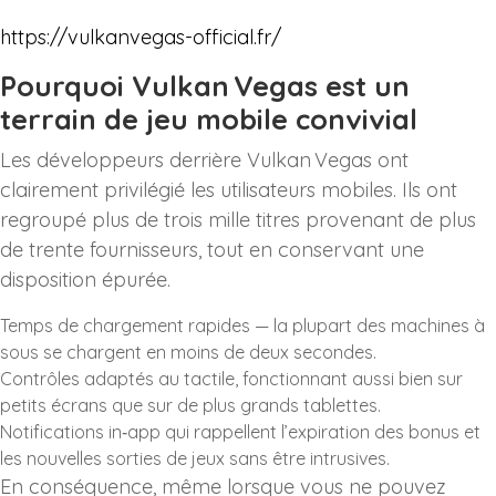
https://vulkanvegas-official.fr/
Pourquoi Vulkan Vegas est un
terrain de jeu mobile convivial
Les développeurs derrière Vulkan Vegas ont
clairement privilégié les utilisateurs mobiles. Ils ont
regroupé plus de trois mille titres provenant de plus
de trente fournisseurs, tout en conservant une
disposition épurée.
Temps de chargement rapides — la plupart des machines à
sous se chargent en moins de deux secondes.
Contrôles adaptés au tactile, fonctionnant aussi bien sur
petits écrans que sur de plus grands tablettes.
Notifications in‑app qui rappellent l’expiration des bonus et
les nouvelles sorties de jeux sans être intrusives.
En conséquence, même lorsque vous ne pouvez