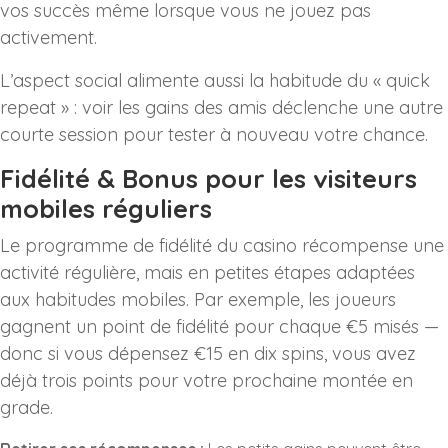
vos succès même lorsque vous ne jouez pas
activement.
L’aspect social alimente aussi la habitude du « quick
repeat » : voir les gains des amis déclenche une autre
courte session pour tester à nouveau votre chance.
Fidélité & Bonus pour les visiteurs
mobiles réguliers
Le programme de fidélité du casino récompense une
activité régulière, mais en petites étapes adaptées
aux habitudes mobiles. Par exemple, les joueurs
gagnent un point de fidélité pour chaque €5 misés —
donc si vous dépensez €15 en dix spins, vous avez
déjà trois points pour votre prochaine montée en
grade.