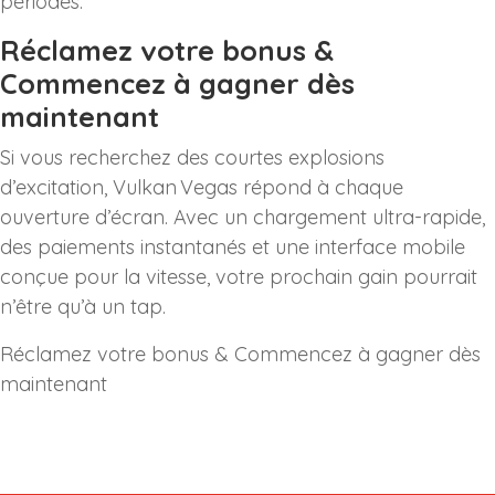
périodes.
Réclamez votre bonus &
Commencez à gagner dès
maintenant
Si vous recherchez des courtes explosions
d’excitation, Vulkan Vegas répond à chaque
ouverture d’écran. Avec un chargement ultra-rapide,
des paiements instantanés et une interface mobile
conçue pour la vitesse, votre prochain gain pourrait
n’être qu’à un tap.
Réclamez votre bonus & Commencez à gagner dès
maintenant